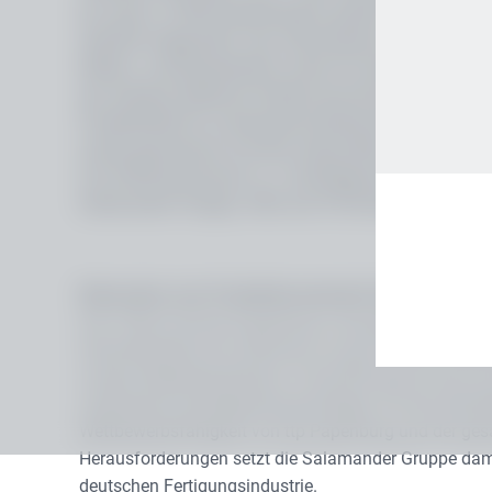
ihr neues 14.000 Quadratmeter großes Werk mit Ver
feierlich eingeweiht. Das Unternehmen fertigt indivi
Elektro- und Bauindustrie sowie für Handelsuntern
der Schulze-Delitzsch-Straße baut die ttp ihre Wettb
Produktivität für wachsende Kundenanforderungen.
wurde gemeinsam mit dem international agierenden
Zur Eröffnung kamen u.a. die Bürgermeisterin von 
Salamander Gruppe, Götz und Till Schmiedeknecht.
Bekenntnis zum Produktionsstandort Deutschland
Seit 1958 ist die ttp Papenburg in der gleichnamigen
Geschäftsführer Kai Hülsmann ist der Umzug innerhal
unserer Weiterentwicklung“. Die Eröffnung ist auch 
unterstreicht die Bedeutung der Region für die industr
Wettbewerbsfähigkeit von ttp Papenburg und der gesam
Herausforderungen setzt die Salamander Gruppe damit
deutschen Fertigungsindustrie.