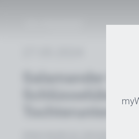
27.05.2024
ZUR PRODUKTWELT
FENSTER
Salamander Gru
Alle Systeme
Schlüsselüberg
greenEvoluti
myW
bluEvolution
Tochterunterneh
bluEvolution
proEvolution
Türkheim, Mai 2024: Am 7. Mai hat ttp Papenburg,