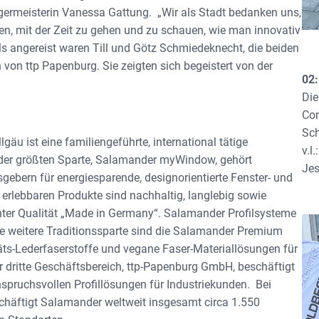
germeisterin Vanessa Gattung. „Wir als Stadt bedanken uns,
en, mit der Zeit zu gehen und zu schauen, wie man innovativ
lls angereist waren Till und Götz Schmiedeknecht, die beiden
on ttp Papenburg. Sie zeigten sich begeistert von der
02
Die
Con
Sch
u ist eine familiengeführte, international tätige
v.l
 der größten Sparte, Salamander myWindow, gehört
Jes
ebern für energiesparende, designorientierte Fenster- und
 erlebbaren Produkte sind nachhaltig, langlebig sowie
enter Qualität „Made in Germany“. Salamander Profilsysteme
ie weitere Traditionssparte sind die Salamander Premium
täts-Lederfaserstoffe und vegane Faser-Materiallösungen für
 dritte Geschäftsbereich, ttp-Papenburg GmbH, beschäftigt
spruchsvollen Profillösungen für Industriekunden. Bei
häftigt Salamander weltweit insgesamt circa 1.550