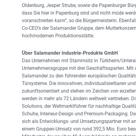
Oldenburg, Jesper Strube, sowie die Papenburger Bür
dass Sie hier in Papenburg sind und nicht müde werd
voranschreiten kann“, so die Bürgermeisterin. Ebenfa
Co-CEO‘s der Salamander Gruppe, dem Mutterkonzern v
hochmodernen Produktionsstätte.
Über Salamander Industrie-Produkte GmbH
Das Unternehmen mit Stammsitz in Türkheim/Unterallgä
Unternehmensgruppe mit drei Geschäftssparten. Mit
Salamander zu den führenden europäischen Qualitätsg
Türsysteme. Die innovativen, individualisierbaren und
zukunftsorientiert und stehen im Zeichen von exzell
werden in mehr als 72 Ländern weltweit vertrieben. D
Solutions, der Weltmarktführer für nachhaltige Quali
Schuhe, Interieur-Design und Premium-Packaging. Der
sich als Entwicklungs- und Umsetzungspartner mit an
einem Gruppen-Umsatz von rund 392,5 Mio. Euro besc