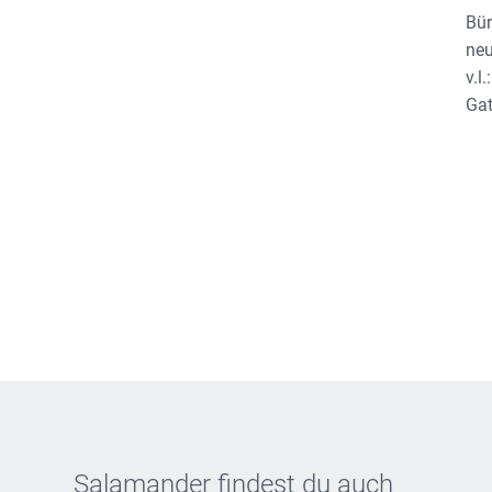
Bür
neu
v.l
Gat
Salamander findest du auch