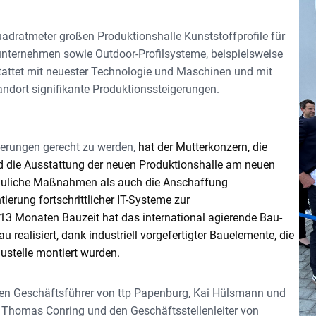
uadratmeter großen Produktionshalle Kunststoffprofile für
sunternehmen sowie Outdoor-Profilsysteme, beispielsweise
attet mit neuester Technologie und Maschinen und mit
andort signifikante Produktionssteigerungen.
erungen gerecht zu werden,
hat der Mutterkonzern, die
d die Ausstattung der neuen Produktionshalle am neuen
 bauliche Maßnahmen als auch die Anschaffung
rung fortschrittlicher IT-Systeme zur
 13 Monaten Bauzeit hat das international agierende Bau-
ealisiert, dank industriell vorgefertigter Bauelemente, die
stelle montiert wurden.
den Geschäftsführer von ttp Papenburg, Kai Hülsmann und
 Thomas Conring und den Geschäftsstellenleiter von