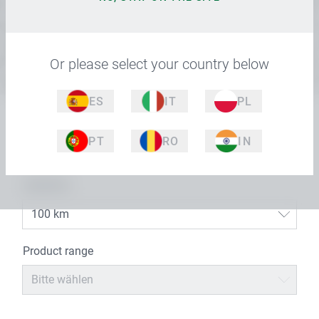
ZUSTIMMEN UND GOOGLE MAPS LADEN
Or please select your country below
ES
IT
PL
PLZ
PT
RO
IN
UMKREIS
100 km
Product range
Bitte wählen