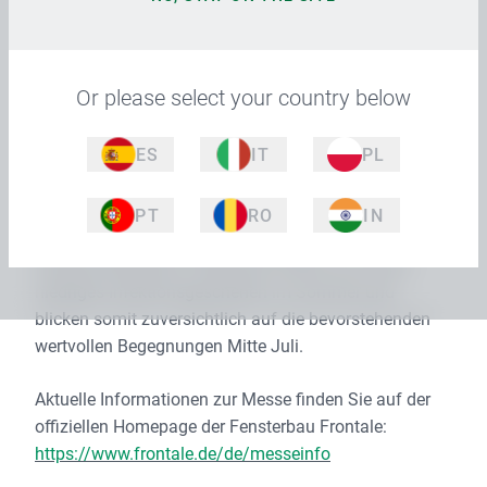
angemeldeten Unternehmen einen späteren Termin zu
realisieren.
Or please select your country below
Trotz großer Vorfreude auf die europäische
Weltleitmesse für Fenster, Türen und Fassaden
ES
IT
PL
begrüßen wir diese Entscheidung der NürnbergMesse:
Die Gesundheit unserer Geschäftspartner*innen,
Kund*innen und Mitarbeiter*innen geht stets vor und
PT
RO
IN
liegt uns sehr am Herzen. Gemäß den
wissenschaftlichen Prognosen hoffen wir auf ein
niedriges Infektionsgeschehen im Sommer und
blicken somit zuversichtlich auf die bevorstehenden
wertvollen Begegnungen Mitte Juli.
Aktuelle Informationen zur Messe finden Sie auf der
offiziellen Homepage der Fensterbau Frontale:
https://www.frontale.de/de/messeinfo