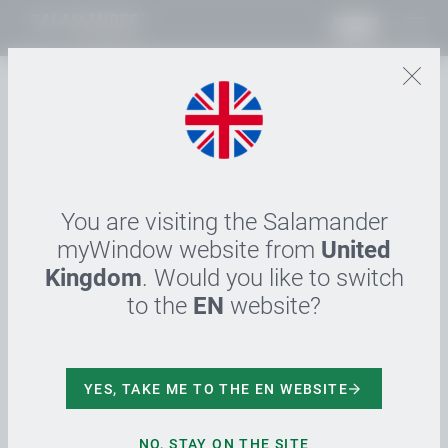
DE
18.01.2022
FENSTERBAU FRONTALE
2022 verschoben
You are visiting the Salamander
Die NürnbergMesse hat entschieden, dass die
myWindow website from
United
FENSTERBAU FRONTALE in diesem Jahr nicht wie
Kingdom
. Would you like to switch
geplant vom 29.März - 01. April 2022 stattfinden
to the
EN
website?
wird, sondern Stand heute auf den 12.-15. Juli 2022
verschoben wurde.
YES, TAKE ME TO THE EN WEBSITE
Die aktuelle Corona-Omikron Pandemie ist der Grund
für die Verschiebung wie auch der damit
einhergehende Wunsch von einer Mehrzahl der
NO, STAY ON THE SITE